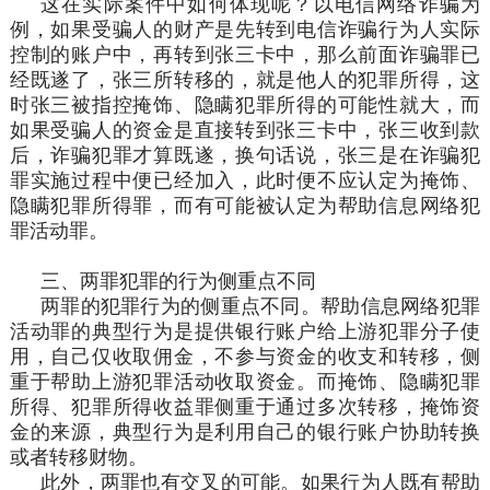
这在实际案件中如何体现呢？以电信网络诈骗为
例，如果受骗人的财产是先转到电信诈骗行为人实际
控制的账户中，再转到张三卡中，那么前面诈骗罪已
经既遂了，张三所转移的，就是他人的犯罪所得，这
时张三被指控掩饰、隐瞒犯罪所得的可能性就大，而
如果受骗人的资金是直接转到张三卡中，张三收到款
后，诈骗犯罪才算既遂，换句话说，张三是在诈骗犯
罪实施过程中便已经加入，此时便不应认定为掩饰、
隐瞒犯罪所得罪，而有可能被认定为帮助信息网络犯
罪活动罪。
三、两罪犯罪的行为侧重点不同
两罪的犯罪行为的侧重点不同。帮助信息网络犯罪
活动罪的典型行为是提供银行账户给上游犯罪分子使
用，自己仅收取佣金，不参与资金的收支和转移，侧
重于帮助上游犯罪活动收取资金。而掩饰、隐瞒犯罪
所得、犯罪所得收益罪侧重于通过多次转移，掩饰资
金的来源，典型行为是利用自己的银行账户协助转换
或者转移财物。
此外，两罪也有交叉的可能。如果行为人既有帮助