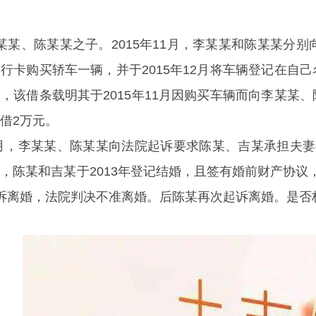
某某、陈某某之子。2015年11月，李某某和陈某某分别
行卡购买轿车一辆，并于2015年12月将车辆登记在自己
，该借条载明其于2015年11月因购买车辆而向李某某、陈
借2万元。
年6月，李某某、陈某某向法院起诉要求陈某、吉某承担夫妻
，陈某和吉某于2013年登记结婚，且签有婚前财产协议，
诉离婚，法院判决不准离婚。后陈某再次起诉离婚。是否