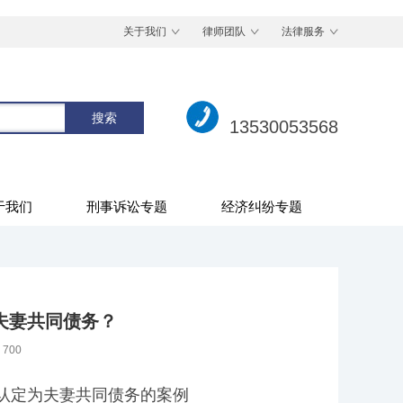
关于我们
律师团队
法律服务
13530053568
于我们
刑事诉讼专题
经济纠纷专题
夫妻共同债务？
：
700
认定为夫妻共同债务的案例