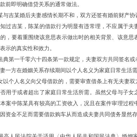
款前即明确借贷关系的通常做法。
某与吉某婚后夫妻感情长期不和，双方还签有婚前财产协
告知过吉某，陈某的借款行为明显有违常理，不应属于夫
系的，要着重围绕该意思表示做出时的相关背景、该意思
表示的真实性和效力。
法典第一千零六十四条第一款规定，夫妻双方共同签名或
夫妻一方在婚姻关系存续期间以个人名义为家庭日常生活
女以个人名义向父母借款的，需要审查借条上有无夫妻双
是否用于或者超出了家庭日常生活所需。虽然父母与子女
但本案中陈某具有较高的工资收入，况且在案件审理过程
因资金不足而需要借款购车从而造成夫妻共同债务显然
最高人民法院关于适用〈中华人民共和国民法典〉婚姻