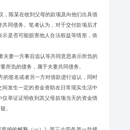
议，陈某在收到父母的款项及向他们出具借
妻共同债务。笔者认为，对于交付款项后才
表示是否可能损害他人合法权益等情形，依
者夫妻一方事后追认等共同意思表示所负的
需要所负的债务，属于夫妻共同债务。
方的签名或者另一方对借款进行追认，同时
之间发生一定的资金资助在日常现实生活中
中仅举证证明收到其父母款项当天的资金情
存疑。
家庭编的解释（一）》第三十四条第一款规