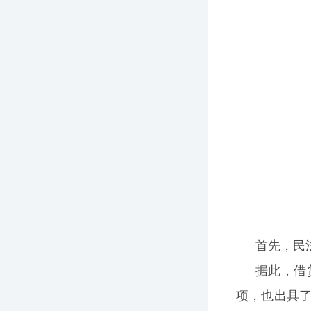
首先，民
据此，借
项，也出具