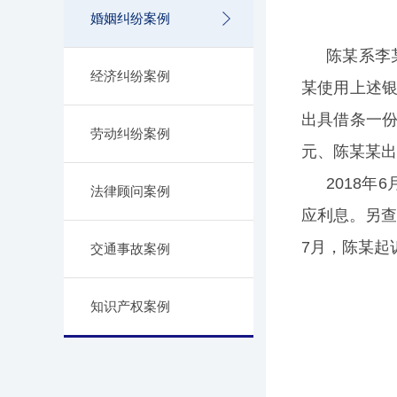
婚姻纠纷案例
陈某系李
经济纠纷案例
某使用上述银
出具借条一份
劳动纠纷案例
元、陈某某出
2018
法律顾问案例
应利息。另查
7月，陈某起
交通事故案例
知识产权案例