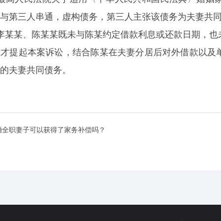
与第三人串通，虚构债务，第三人主张该债务为夫妻共
李某某、陈某某既未与陈某约定借款利息或还款日期，也
时才提起本案诉讼，结合陈某在夫妻分居后对外借款以及
的夫妻共同债务。
婚全职妻子可以获得了家务补偿吗？