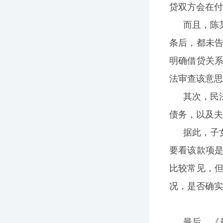
贷双方会在付
而且，陈
条后，都未
明确借贷关
法审查该意思
其次，民
债务，以及
据此，子
要看该款项
比较常见，
况，是否确实
最后，《