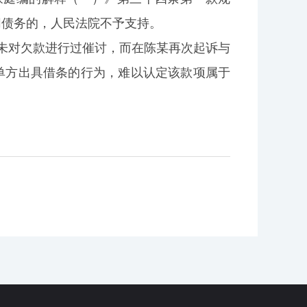
同债务的，人民法院不予支持。
未对欠款进行过催讨，而在陈某再次起诉与
单方出具借条的行为，难以认定该款项属于