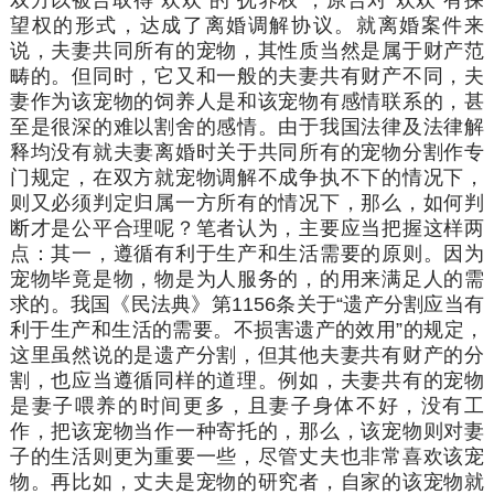
望权的形式，达成了离婚调解协议。就离婚案件来
说，夫妻共同所有的宠物，其性质当然是属于财产范
畴的。但同时，它又和一般的夫妻共有财产不同，夫
妻作为该宠物的饲养人是和该宠物有感情联系的，甚
至是很深的难以割舍的感情。由于我国法律及法律解
释均没有就夫妻离婚时关于共同所有的宠物分割作专
门规定，在双方就宠物调解不成争执不下的情况下，
则又必须判定归属一方所有的情况下，那么，如何判
断才是公平合理呢？笔者认为，主要应当把握这样两
点：其一，遵循有利于生产和生活需要的原则。因为
宠物毕竟是物，物是为人服务的，的用来满足人的需
求的。我国《民法典》第1156条关于“遗产分割应当有
利于生产和生活的需要。不损害遗产的效用”的规定，
这里虽然说的是遗产分割，但其他夫妻共有财产的分
割，也应当遵循同样的道理。例如，夫妻共有的宠物
是妻子喂养的时间更多，且妻子身体不好，没有工
作，把该宠物当作一种寄托的，那么，该宠物则对妻
子的生活则更为重要一些，尽管丈夫也非常喜欢该宠
物。再比如，丈夫是宠物的研究者，自家的该宠物就